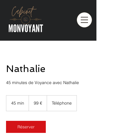
Nathalie
45 minutes de Voyance avec Nathalie
99
euros
45 min
4
99 €
Téléphone
5
m
i
n
Réserver