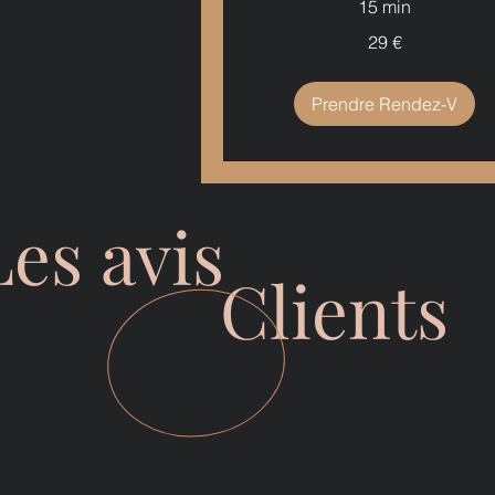
15 min
29
29 €
euros
Prendre Rendez-V
Les avis
Clients