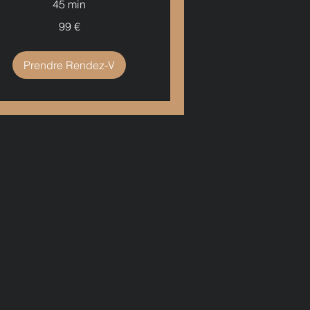
45 min
99 €
ros
Prendre Rendez-V