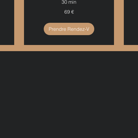
30 min
69
99
69 €
euros
eu
Prendre Rendez-V