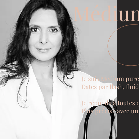
Médiu
Je suis Médium pure
Dates par flash, flui
Je réponds à toutes q
Plus précise avec un