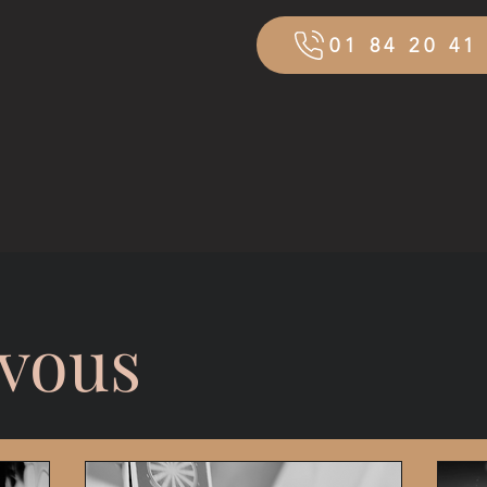
01 84 20 41
ous